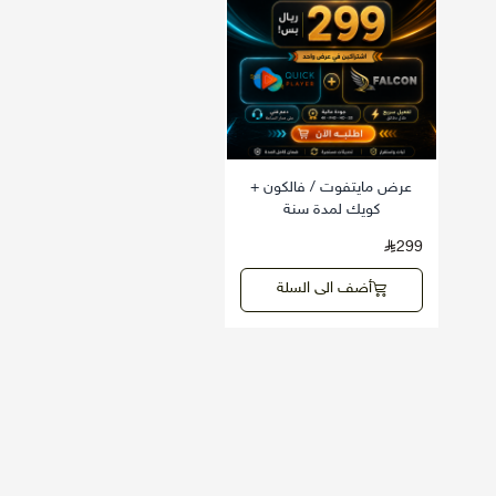
عرض مايتفوت / فالكون +
كويك لمدة سنة
299
أضف الى السلة