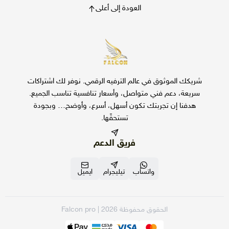
https://apps.apple.com/sa/app/falcon-gold-
العودة إلى أعلى
tv/id1527034867?l=ar
بعد تحميل التطبيق، افتحه وأدخل بيانات الاشتراك الخاصة بك.
━━━━━━━━━━━━━━━━━━
ثانيًا: جوالات وشاشات ورسيفرات الأندرويد Android
لأجهزة الأندرويد، يتم تحميل تطبيق:
شريكك الموثوق في عالم الترفيه الرقمي. نوفر لك اشتراكات
Falcon TV
سريعة، دعم فني متواصل، وأسعار تنافسية تناسب الجميع.
رابط التحميل المباشر:
هدفنا إن تجربتك تكون أسهل، أسرع، وأوضح… وبجودة
http://aftv.news/1343662
تستحقّها.
أو يمكن تحميله من تطبيق Downloader عبر إدخال الرقم التالي:
1343662
فريق الدعم
بعد التثبيت، افتح التطبيق وأدخل بيانات الاشتراك المرسلة لك.
━━━━━━━━━━━━━━━━━━
واتساب
ايميل
تيليجرام
ثالثًا: شاشات Samsung و LG
لشاشات Samsung و LG، يرجى الدخول إلى متجر التطبيقات في
الشاشة والبحث عن التطبيق التالي:
الحقوق محفوظة 2026 | Falcon pro
0 Player