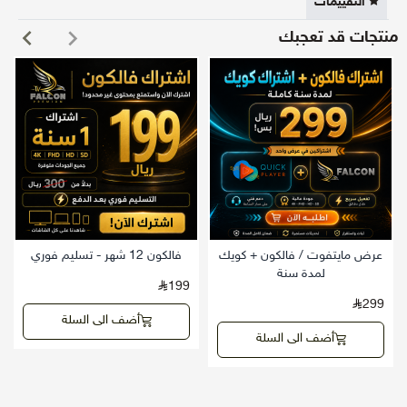
التقييمات
منتجات قد تعجبك
وسيتم إرسال بيانات الاشتراك أيضًا إلى البريد الإلكتروني المسجل أثناء
الطلب.
ويمكنك الرجوع للبيانات في أي وقت من خلال حسابك في المتجر، عبر
الدخول إلى تفاصيل الطلب / تفاصيل المنتج.
━━━━━━━━━━━━━━━━━━
طريقة تحميل التطبيقات حسب نوع الجهاز
يرجى اختيار طريقة التحميل المناسبة حسب نوع جهازك، ثم اتباع
عرض مايتفوت / فالكون + كويك
فالكون 12 شهر - تسليم فوري
الخطوات الموضحة لتشغيل الاشتراك.
لمدة سنة
199
━━━━━━━━━━━━━━━━━━
299
أولًا: أجهزة الآيفون و Mac و Apple TV
أضف الى السلة
أضف الى السلة
لأجهزة iPhone و Mac و Apple TV، يرجى تحميل تطبيق:
Falcon Gold TV
من متجر App Store عبر الرابط التالي: